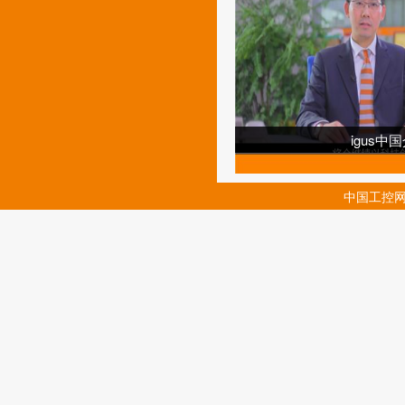
igus中
中国工控网(
易格