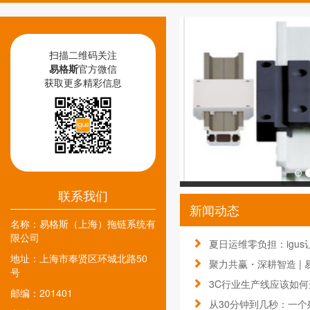
扫描二维码关注
易格斯
官方微信
获取更多精彩信息
联系我们
新闻动态
名称：
易格斯（上海）拖链系统有
限公司
夏日运维零负担：igus
地址：
上海市奉贤区环城北路50
聚力共赢・深耕智造 | 
号
3C行业生产线应该如何
邮编：201401
从30分钟到几秒：一个