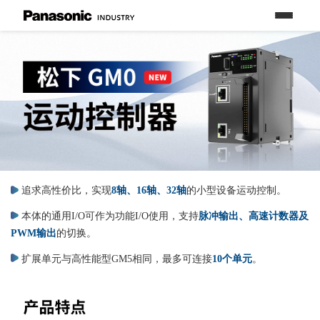
首页
高性价比GM0
全能型GM5
追求高性价比，实现
8轴、16轴、32轴
的小型设备运动控制。
本体的通用I/O可作为功能I/O使用，支持
脉冲输出、高速计数器及
PWM输出
的切换。
扩展单元与高性能型GM5相同，最多可连接
10个单元
。