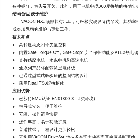
各种标灯，表头及开关。此外，用于电机电缆360度接地的接地夹
结构合理 便于维护
VACON NXC顶部装有吊耳，可轻松实现设备的吊装。其
成冷却风扇的维护与更换工作。
技术亮点
● 高精度动态闭环矢量控制
● 内置Safe Torque Off，Safe Stop1安全保护功能及ATEX热
● 支持感应电机，永磁电机和高速电机
● 全系列产品标配带涂层电路板
● 已通过型式试验验证的坚固结构设计
● 采用Rittal TS8焊接柜体
应用优势
● 已获得EMC认证(EN61800-3，2类环境)
● 抽屉式安装，便于维护
● 安装、操作简单快捷
● 选件丰富，易于功能扩展
● 普适性强，工程设计更加轻松
● 可利用VACON DriveSynch技术实现大功率高冗余度并联驱动