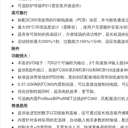
● 可选防护等级IP21(需安装升级选件)
高可靠行
● 标配3C3环境使用的印刷电路板（PCB）涂层，并与散热通道之
● 最大55℃环境温度设计（需降容），使用户无需额外安装冷却
● 器具有可拆卸的风扇设计，方便现场的清洁维护，延长机器的
● 启动转矩最大200%/1秒。过载能力160%/1分钟。适应负载
附件
功能强大：
● 丰富的I/O端子：7DI(2个可编程为输出，2个高速脉冲输入接24V
● 提供B选件插口，加装FC300系列MCB102和MCB103连
● 标准提供带前馈的PID控制，更好的匹配卷绕应用等恒线速恒
● 0.37-22kW的FC360内置制动器，可以直接连接制动电阻
● 优化控制性能同时，提高电机效率，更节能。
● 可选购内置Profibus和ProfiNET总线的FC360，匹配最流
简便易用
● 提供改进型的数字LCD面板和盖板，还可通过延长线连接丹佛斯L
● 内置针对多种应用的宏选择，自动载入相关参数的经验值，配
● 控制卡盒+功率部件，无需专业人员，快速更换易损部件；减