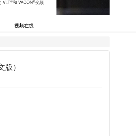
®
®
VLT
和 VACON
变频
视频在线
英文版）